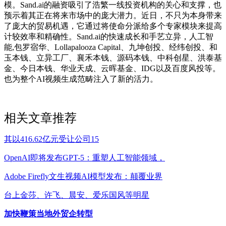
模。Sand.ai的融资吸引了浩繁一线投资机构的关心和支撑，也
预示着其正在将来市场中的庞大潜力。近日，不只为本身带来
了庞大的贸易机遇，它通过将使命分派给多个专家模块来提高
计较效率和精确性。Sand.ai的快速成长和手艺立异，人工智
能,包罗宿华、Lollapalooza Capital、九坤创投、经纬创投、和
玉本钱、立异工厂、襄禾本钱、源码本钱、中科创星、洪泰基
金、今日本钱、华业天成、云晖基金、IDG以及百度风投等。
也为整个AI视频生成范畴注入了新的活力。
相关文章推荐
其以416.62亿元受让公司15
OpenAI即将发布GPT-5：重塑人工智能领域，
Adobe Firefly文生视频AI模型发布：颠覆业界
台上金莎、许飞、晨安、爱乐国风等明星
加快鞭策当地外贸企转型