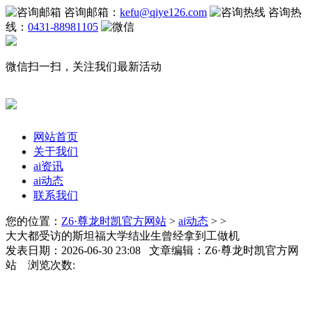
咨询邮箱：
kefu@qiye126.com
咨询热
线：
0431-88981105
微信扫一扫，关注我们最新活动
网站首页
关于我们
ai资讯
ai动态
联系我们
您的位置：
Z6·尊龙时凯官方网站
>
ai动态
> >
大大都受访的斯坦福大学结业生曾经拿到工做机
发表日期：2026-06-30 23:08 文章编辑：Z6·尊龙时凯官方网
站 浏览次数: