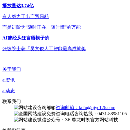
播放量达3.74亿
有人努力于出产贸易耗
而是进阶为“随时正在、随时懂”的万能
AI曾经从狂言语模子阶
张钹院士获「吴文俊人工智能最高成就奖
关于我们
ai资讯
ai动态
联系我们
咨询邮箱：kefu@qiye126.com
咨询热线：0431-88981105
微信公众号：Z6·尊龙时凯官方网站科技