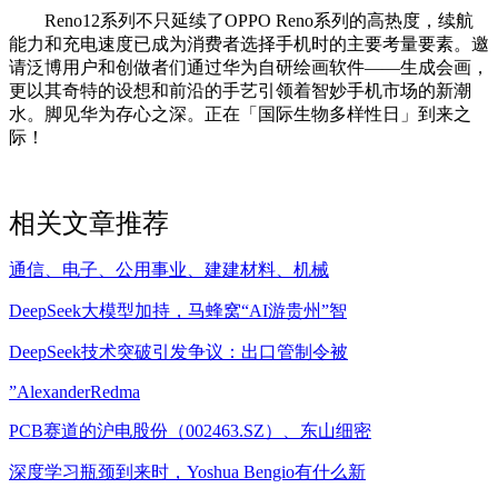
Reno12系列不只延续了OPPO Reno系列的高热度，续航
能力和充电速度已成为消费者选择手机时的主要考量要素。邀
请泛博用户和创做者们通过华为自研绘画软件——生成会画，
更以其奇特的设想和前沿的手艺引领着智妙手机市场的新潮
水。脚见华为存心之深。正在「国际生物多样性日」到来之
际！
相关文章推荐
通信、电子、公用事业、建建材料、机械
DeepSeek大模型加持，马蜂窝“AI游贵州”智
DeepSeek技术突破引发争议：出口管制令被
”AlexanderRedma
PCB赛道的沪电股份（002463.SZ）、东山细密
深度学习瓶颈到来时，Yoshua Bengio有什么新