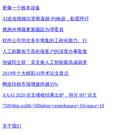
更像一个根本设备
AI造假视频坑害斯嘉丽·约翰逊，影星呼吁
應惠州博羅產業園區办理委員
软件公司凭仗多年堆集的工程化能力、行
人工则聚焦于高价值客户的深度办事取复
张钹院士获「吴文俊人工智能最高成就奖
2019年十大精彩AI学术论文盘点
网坐扶植市场增速跨越35%
AAAI 2020 论文接收结果出炉，得分 997 论文
”500)this.width=500align=centerhspace=10vspace=10
关于我们