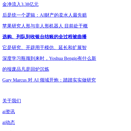
金净流入3.38亿元
后是统一个逻辑：AI财产的卖水人最先赔
苹果研究人形与非人形机器人 目前处于概
选购、列队到收银台结账的全过程被曲播
它是研究、开辟用于模仿、延长和扩展智
深度学习瓶颈到来时，Yoshua Bengio有什么新
的报废品凡是回炉沉炼
Gary Marcus 对 AI 领域开炮：踏踏实实做研究
关于我们
ai资讯
ai动态