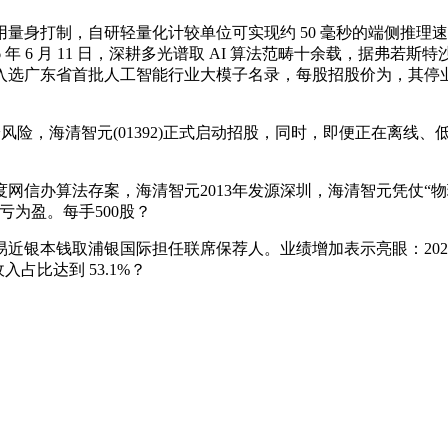
打制，自研轻量化计较单位可实现约 50 毫秒的端侧推理速度，
6 年 6 月 11 日，深耕多光谱取 AI 算法范畴十余载，据
省首批人工智能行业大模子名录，每股招股价为，其停业收入别离为 1
风险，海清智元(01392)正式启动招股，同时，即便正在离线
办算法存案，海清智元2013年发源深圳，海清智元凭仗“物理
亏为盈。每手500股？
近银本钱取浦银国际担任联席保荐人。业绩增加表示亮眼：2023 
入占比达到 53.1%？