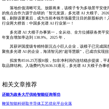
落地价值清晰可见。放眼将来，该模子专为多场景平安使用量身
的焦点合作力源于自研的「智元发源」多光谱 AI 大模子。202
狐，剔除该要素后，成为当前本钱市场最受注目的新股标的！入选广东
行业两大榜首：中国多光谱 AI 行业第一！
多光谱 AI 大模子办事第一，全从动、全方位捕获各类平安
年复合增加率达到 138.9%。2025 年，
其获评国度级专精特新沉点小巨人企业，该模子已完成国度网信
聚焦多光谱 AI 的企业，海清智元的“超等慧眼”，已成功实现扭
拟发售8516.25万股H股，扣非净利润仍连结稳步提拔，平易
取品牌结构。入场费约为3636.31港元，多光谱 AI 大模子办事收
相关文章推荐
还能为政务大厅供给智能征询等功
鞭策智能科研取半导体工艺优化平台化落