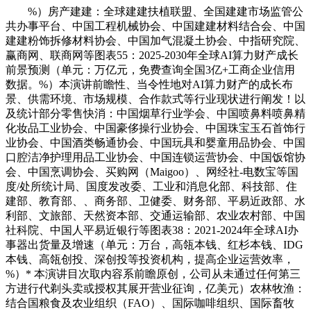
%）房产建建：全球建建扶植联盟、全国建建市场监管公
共办事平台、中国工程机械协会、中国建建材料结合会、中国
建建粉饰拆修材料协会、中国加气混凝土协会、中指研究院、
赢商网、联商网等图表55：2025-2030年全球AI算力财产成长
前景预测（单元：万亿元，免费查询全国3亿+工商企业信用
数据。%）本演讲前瞻性、当令性地对AI算力财产的成长布
景、供需环境、市场规模、合作款式等行业现状进行阐发！以
及统计部分零售快消：中国烟草行业学会、中国喷鼻料喷鼻精
化妆品工业协会、中国豪侈操行业协会、中国珠宝玉石首饰行
业协会、中国酒类畅通协会、中国玩具和婴童用品协会、中国
口腔洁净护理用品工业协会、中国连锁运营协会、中国饭馆协
会、中国烹调协会、买购网（Maigoo）、网经社-电数宝等国
度/处所统计局、国度发改委、工业和消息化部、科技部、住
建部、教育部、、商务部、卫健委、财务部、平易近政部、水
利部、文旅部、天然资本部、交通运输部、农业农村部、中国
社科院、中国人平易近银行等图表38：2021-2024年全球AI办
事器出货量及增速（单元：万台，高瓴本钱、红杉本钱、IDG
本钱、高瓴创投、深创投等投资机构，提高企业运营效率，
%）* 本演讲目次取内容系前瞻原创，公司从未通过任何第三
方进行代剃头卖或授权其展开营业征询，亿美元）农林牧渔：
结合国粮食及农业组织（FAO）、国际咖啡组织、国际畜牧