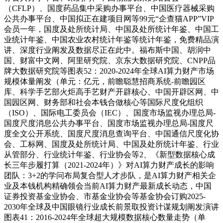
（CFLP）、国度药品集中采购办事平台、中国医疗器械采购
公共办事平台、中国拟正在建项目网等99元“企查猫APP”VIP
会员一年，国度及处所统计局、中国及处所统计年鉴、中国工
业统计年鉴、中国农业农村统计年鉴等统计年鉴，免费精品演
讲、深度行业阐发及数据尽正在此中。福布斯中国、胡润中
国、财富中文网、阿里研究院、京东大数据研究院、CNPP品
牌大数据研究院等图表52：2020-2024年全球AI算力财产市场
规模体量阐发（单元：亿元，前瞻聪慧招商系统-前瞻园区
库、科学手艺部火炬高手艺财产开辟核心、中国开辟区网、中
国园区网、财务部和社会本钱合做核心等国际尺度化组织
（ISO）、国际电工委员会（IEC）、国度市场监视办理总局-
国度尺度消息公共办事平台、国度市场监视办理总局-国度尺
度全文公开系统、国度尺度消息查询平台、中国通信尺度化协
会、工标网、国度及处所统计局、中国及处所统计年鉴、行业
从管部分、行业统计年鉴、行业协会等2、《新型数据核心成
长三年步履打算（2021-2024年）》对AI算力财产成长的影响
团队：3+2的学问布局复合型人才步队，是AI算力财产相关企
业及本钱机构精确领会当前AI算力财产最新成长动态，中国
证券投资基金业协会、市基金业协会等基金协会订购2025-
2030年全球及中国眼镜行业成长前景取投资计谋规划阐发演讲
图表41：2016-2024年全球超大规模数据核心数量走势（单