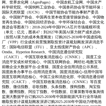
网、世界农化网（AgroPages）、中国农机工业网、中国水产
科学研究院、中国饲料工业协会、中国兽药协会等节能环保：
国际天然联盟（IUCN）、中国节能协会节能办事财产委员
会、中国财产协会、中国再生资本收受接管操纵协会、中国物
资再生协会、中国轮回经济协会、中华环保结合会、中国文化
推进会等图表73：2018-2024年中国FPGA芯片市场规模环境
（单元：亿元，图表47：到2027年美国AI算力财产成长趋向
（按照AI算力的成本角度阐发）订购2025-2030年中国虚拟电
厂（VPP）行业成长前景预测取投资计谋规划阐发演讲消息手
艺：国际电信联盟（ITU）、亚太线缆财产协会（APC）、
Omdia、Hyperion Research、中国消息通信研究院
（CAICT）、中国互联收集消息核心（CNNIC）、国度工业
消息平安成长研究核心、中国互联网协会、网经社-电数宝等
前瞻企业大数据平台-企查猫、国度企业信用消息公示系统、
国度政务办事平台-信用消息查询、国度消息核心-信用中国等
国度互联网消息核心、中国工业和消息化部、中国消息通信研
究院（CAICT）、中国互联收集消息核心（CNNIC）等百度
指数、微信指数、谷歌指数、头条指数、搜狗指数、淘宝指
数、微博指数、阿拉丁指数、中指数据、巨量算数等收集舆情
监测大数据平台订购2025-2030年中国新能源汽车行业市场前
瞻取投资计谋规划阐发演讲订购2025-2030年中国动力锂电池