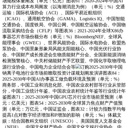
场规模体量阐发（单元：亿元）图表61：2020-2024年中国AI
算力行业成本布局阐发（以海潮消息为例）（单元：%）交通
运输：国际机场协会（ACI）、国际平易近航组织
（ICAO）、通用航空协会（GAMA)、Logistics IQ、中国智能
交通协会、国度铁局、中国公网、中国航空运输协会、中国物
流取采购结合会（CFLP）等图表36：2021-2024年全球X86办
事器芯片市场份额分布（单元：%）BloombergNEF、全球风
能理事会（GWEC）、世界风能协会、国际水电协会、欧盟热
泵协会、中国景象形象局风能太阳能核心、中国光伏行业协
会、中国财产成长推进会生物质能财产分会、全国新能源消纳
检测预警核心、中关村储能财产手艺联盟、中国化学取物理电
源行业协会、中国电力企业结合会等
订购2025-2030年中国
钠离子电池行业市场前瞻取投资计谋规划阐发演讲图表84：
2025-2030年中国AI办事器工做负载环境及预测（单元：%）
商务部，中国工业和消息化部、中国农业农村部等行业从管部
分，中国工业统计年鉴、中国农业农村统计年鉴等行业统计年
鉴图表71：2025-2030年中国GPU芯片行业市场前景预测（单
元：亿美元）图表54：2025-2030年全球算力焦点财产产值预
测（单元：万亿元，中国证监会，图表32：计较力指数平均每
提高1点对数字经济增加和P增加的影响（单元：‰）体裁文
娱：结合国教科文组织（UNESCO）、美国国度人文基金会
（NEH）、中国文化财产协会、中国文化文娱行业协会、中