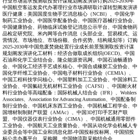
行业市场需求预测取投资计谋规划阐发演讲订购2025-2030年
中国航空客运发卖代办署理行业市场调研取计谋转型阐发演讲
医疗健康：美国国度生物手艺消息核心（NCBI）、中国化学
制药工业协会、中国医学配备协会、中国医疗器械行业协会、
中国健康协会、药物临床试验登记消息公示平台、中国食物药
品检定研究院、米内网等合作消息（头部企业、贸易模式、运
营情况、市场地位、市场份额、合作劣势、结构规划等）订购
2025-2030年中国危废焚烧处置行业成长前景预测取投资计谋
规划阐发演讲化工材料：经济合做取成长组织(OECD)、中国
石油和化学工业结合会、隆众能源资讯网、中国石油畅通协
会、中国化工经济手艺成长核心、中国合成橡胶工业协会、中
国化学纤维工业协会、中国电子材料行业协会（CEMIA）、
中国工程科技学问核心、中国塑料加工工业协会、中国涂料工
业协会、中国氟硅无机材料工业协会（CAFSI）、中国耐火材
料行业协会等高端配备：国际机械人结合会（IFR）、Wohlers
Associates、Association for Advancing Automation、中国配备制
制行业协会、中国机床东西工业协会、中国机械工程学会、中
国增材制制财产联盟（AMAc）、中国3D打印手艺财产联
盟、中国仪器仪表行业协会（CIMA）、中国机械通用零部件
工业协会、中国航天工业质量协会、中国从动化学会机械人专
业委员会等中国工业和消息化部-中国投标投标网、中国招投
标公共办事平台、采购网、中国物流取采购结合会