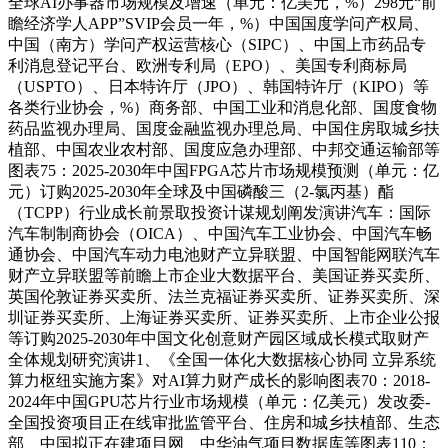
全球AI办事器市场规模及增速（单元：亿美元，%）298元“前
瞻经济学人APP”SVIP会员一年，%）中国国度学问产权局、
中国（南方）学问产权运营核心（SIPC）、中国上市药品专
利消息登记平台、欧洲专利局（EPO）、美国专利商标局
（USPTO）、日本特许厅（JPO）、韩国特许厅（KIPO）等
各类行业协会，%）商务部、中国工业和消息化部、国度食物
药品监视办理局、国度金融监视办理总局、中国住房取城乡扶
植部、中国农业农村部、国度应急办理部、中邦交通运输部等
图表75：2025-2030年中国FPGA芯片市场规模预测（单元：亿
元）订购2025-2030年全球及中国磷酸三（2-氯丙基）酯
（TCPP）行业成长前景取投资计谋规划阐发演讲汽车：国际
汽车制制商协会（OICA）、中国汽车工业协会、中国汽车畅
通协会、中国汽车动力电池财产立异联盟、中国智能网联汽车
财产立异联盟等前瞻上市企业大数据平台、美国证券买卖所、
英国伦敦证券买卖所、法兰克福证券买卖所、证券买卖所、深
圳证券买卖所、上海证券买卖所、证券买卖所、上市企业公报
等订购2025-2030年中国文化创意财产园区域成长模式取财产
全体规划研究演讲1、《全国一体化大数据核心协同 立异系统
算力枢纽实施方案》对AI算力财产成长的影响图表70：2018-
2024年中国GPU芯片行业市场规模（单元：亿美元）发改委-
全国投资项目正在线审批监管平台、住房和城乡扶植部、生态
部、中国拟正在建项目网、中华油气项目数据库等图表110：