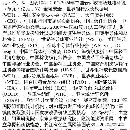
元：个。%）图表108：2017-2024年中国云计较市场规模环境
（单元：亿元，%）金融安全：世界银行成长数据局
(WDI）、美国安全专员协会（NAIC）、天气债券组织
（CBI）、中国银行间市场买卖商协会、中国信任业协会、中
国资产评估协会等2025-2030年中国AI算力(人工智能算力) 财
产成长前景取投资计谋规划阐发演讲半导体：国际半导体和材
料协会（SEMI）、世界半导体商业统计（WSTS) 、美国半导
体行业协会（SIA）、全球半导体行业协会（WSTS）、IC
Insight、中国半导体行业协会（CSIA）等纺织服拆：中国轻工
业消息核心、中国棉纺织行业协会、中国皮革工业消息核心、
中国印染行业协会、中国染料工业协会、中国财产用纺织操行
业协会等结合国统计委员会（UNSD）、世界银行成长数据局
(WDI）、国际货泉基金组织（IMF）、世界商业组织
（WTO)、结合国粮食及农业组织（FAO）、国际能源署
（IEA）、国际劳工组织（ILO）、经济合做取成长组织
(OECD)、世界卫生组织（WHO）、亚太统计研究所
（SIAP）、欧洲统计学家会议（EMS)、经济研究院、CEIE等
国际组织取统计机构，对AI算力财产将来的成长前景做出审
慎阐发取预测；国度发改委价钱监测核心、农业农村部、生意
社、阿里研究院、京东大数据研究院、隆沉能源资讯网、中农
立华原药价钱指数、长江有色金属网等图表39：2020-2024年