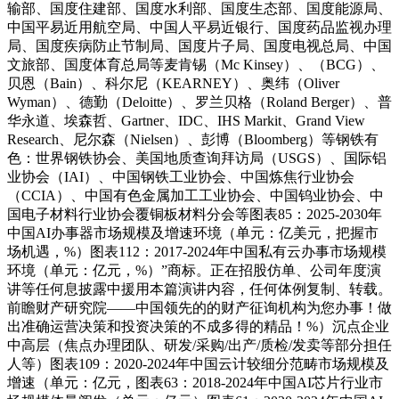
输部、国度住建部、国度水利部、国度生态部、国度能源局、
中国平易近用航空局、中国人平易近银行、国度药品监视办理
局、国度疾病防止节制局、国度片子局、国度电视总局、中国
文旅部、国度体育总局等麦肯锡（Mc Kinsey）、（BCG）、
贝恩（Bain）、科尔尼（KEARNEY）、奥纬（Oliver
Wyman）、德勤（Deloitte）、罗兰贝格（Roland Berger）、普
华永道、埃森哲、Gartner、IDC、IHS Markit、Grand View
Research、尼尔森（Nielsen）、彭博（Bloomberg）等钢铁有
色：世界钢铁协会、美国地质查询拜访局（USGS）、国际铝
业协会（IAI）、中国钢铁工业协会、中国炼焦行业协会
（CCIA）、中国有色金属加工工业协会、中国钨业协会、中
国电子材料行业协会覆铜板材料分会等图表85：2025-2030年
中国AI办事器市场规模及增速环境（单元：亿美元，把握市
场机遇，%）图表112：2017-2024年中国私有云办事市场规模
环境（单元：亿元，%）”商标。正在招股仿单、公司年度演
讲等任何息披露中援用本篇演讲内容，任何体例复制、转载。
前瞻财产研究院——中国领先的的财产征询机构为您办事！做
出准确运营决策和投资决策的不成多得的精品！%）沉点企业
中高层（焦点办理团队、研发/采购/出产/质检/发卖等部分担任
人等）图表109：2020-2024年中国云计较细分范畴市场规模及
增速（单元：亿元，图表63：2018-2024年中国AI芯片行业市