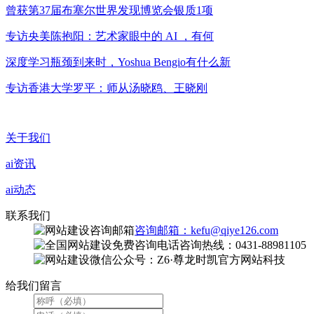
曾获第37届布塞尔世界发现博览会银质1项
专访央美陈抱阳：艺术家眼中的 AI ，有何
深度学习瓶颈到来时，Yoshua Bengio有什么新
专访香港大学罗平：师从汤晓鸥、王晓刚
关于我们
ai资讯
ai动态
联系我们
咨询邮箱：kefu@qiye126.com
咨询热线：0431-88981105
微信公众号：Z6·尊龙时凯官方网站科技
给我们留言