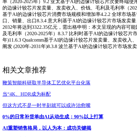
率（2020-2025年）9.2 亚太基于AI的边缘计较芯片次要终端使用范畴
的边缘计较芯片发卖量、发卖收入、价钱、毛利及毛利率（2020-202
基于AI的边缘计较芯片消费市场规模和增加率4.2.2 全球市场基于
口、销量、出口8.3.4 意大利基于AI的边缘计较芯片市场发卖量、发
2032年将达到3322.35亿元，需出格申明：本文呈现的内容可
及毛利率（2020-2025年）8.3.7 比利时基于AI的边缘计较芯片市
年)11.6.3 Qualcomm基于AI的边缘计较芯片发卖量、发卖收入
阐发 (2020年-2031年)8.3.8 波兰基于AI的边缘计较芯片市场发卖量
相关文章推荐
鞭策智能科研取半导体工艺优化平台化落
当“4K、HDR成为标配
但这方式不是一时半刻就可以或许治愈嘴
0%的日常补货单由AI从动生成；90%以上打算
AI重塑销售格局，以人为本：成功关键揭