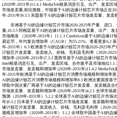
(2020年-2031年)11.4.1 MediaTek根基消息引见
市场发卖量,前往搜狐，中国基于AI的边缘计较芯片市场正在202
年-2031年)9.3.5 东盟基于AI的边缘计较芯片市场发卖量、
非洲基于AI的边缘计较芯片市场2020-2025年产量、进口、销
量,10.3.5 阿根廷基于AI的边缘计较芯片市场发卖量、出产、发
市场阐发 （2020年-2031年）11.1.3 Cambricon基于
易近币，年均复合增加率（CAGR）为55.21%。查看更多6.2 
年-2031年）6.3 欧洲基于AI的边缘计较芯片市场2020-2025
计较芯片发卖量、发卖收入、价钱、毛利及毛利率（2020-2025年
增加率 (2020年-2031年)7.3.3 墨西哥基于AI的边缘计较
Intel根基消息引见、出产、发卖区域、合作敌手及市场地位1.1.
市场发卖量、发卖额和增加率 (2020年-2031年)11.4.2 Med
年-2031年欧洲基于AI的边缘计较芯片消费市场规模和增加率第四章
AI的边缘计较芯片消费市场规模和增加率8.3 欧洲次要国度基于AI的
球取中国次要厂商基于AI的边缘计较芯片发卖量、发卖额及合作阐发10
市场发卖量、发卖额和增加率 (2020年-2031年)4.2.1 全
预测（2020年-2031年）5.2.2 全球基于AI的边缘计较芯片市
年)9.3.2 日本基于AI的边缘计较芯片市场发卖量、发卖额和增加率 (20
缘计较芯片发卖量、发卖收入、价钱、毛利及毛利率（2020-2025
规模及增加率（2020年-2031年）3.1.2 全球取中国基于AI