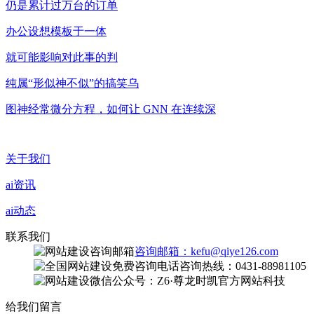
仍是累计过万台的订单
办公设想模板于一体
就可能影响对此事的判
纯属“形似神不似”的搞笑乌
图神经常微分方程，如何让 GNN 在连续深
关于我们
ai资讯
ai动态
联系我们
咨询邮箱：kefu@qiye126.com
咨询热线：0431-88981105
微信公众号：Z6·尊龙时凯官方网站科技
给我们留言