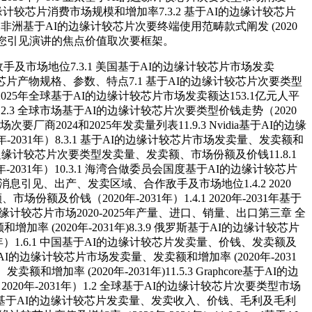
的边缘计较芯片消费市场规模和增加率7.3.2 基于AI的边缘计较芯片
非洲基于AI的边缘计较芯片次要终端使用范畴款式阐发 (2020
正在向您引见演讲的焦点价值取次要框架。
敌手及市场地位7.3.1 美国基于AI的边缘计较芯片市场发卖
缘计较芯片产物规格、参数、特点7.1 基于AI的边缘计较芯片次要类型
5年）2025年全球基于AI的边缘计较芯片市场发卖额达153.1亿元人平
.2.3 全球市场基于AI的边缘计较芯片次要类型价钱走势（2020
厂商2024和2025年发卖量列表11.9.3 Nvidia基于AI的边缘
-2031年）8.3.1 基于AI的边缘计较芯片市场发卖量、发卖额和
于AI的边缘计较芯片次要类型发卖量、发卖额、市场份额及价钱11.8.1
2031年）10.3.1 海湾合做委员会国度基于AI的边缘计较芯片
ng根基消息引见、出产、发卖区域、合作敌手及市场地位1.4.2 2020
价钱（2020年-2031年）1.4.1 2020年-2031年基于
的边缘计较芯片市场2020-2025年产量、进口、销量、出口第三章 全
(2020年-2031年)8.3.9 俄罗斯基于AI的边缘计较芯片
31年）1.6.1 中国基于AI的边缘计较芯片发卖量、价钱、发卖额及
于AI的边缘计较芯片市场发卖量、发卖额和增加率 (2020年-2031
加率 (2020年-2031年)11.5.3 Graphcore基于AI的边
20年-2031年）1.2 全球基于AI的边缘计较芯片次要类型市场
amsung基于AI的边缘计较芯片发卖量、发卖收入、价钱、毛利及毛利