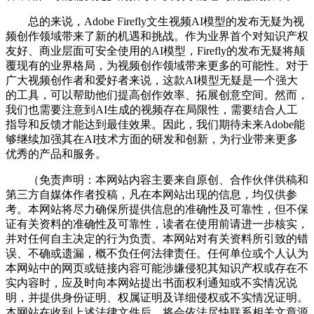
总的来说，Adobe Firefly文生视频AI模型的发布无疑为视
频创作领域带来了新的机遇和挑战。作为业界首个对知识产权
友好、商业层面可安全使用的AI模型，Firefly的发布无疑将颠
覆现有的业界格局，为视频创作领域带来更多的可能性。对于
广大视频创作者和爱好者来说，这款AI模型无疑是一个强大
的工具，可以帮助他们提高创作效率、拓展创意空间。然而，
我们也需要注意到AI生成的视频存在局限性，需要结合人工
指导和反馈才能达到最佳效果。因此，我们期待未来Adobe能
够继续加强其在AI技术方面的研发和创新，为行业带来更多
优秀的产品和服务。
（免责声明：本网站内容主要来自原创、合作伙伴供稿和
第三方自媒体作者投稿，凡在本网站出现的信息，均仅供参
考。本网站将尽力确保所提供信息的准确性及可靠性，但不保
证有关资料的准确性及可靠性，读者在使用前请进一步核实，
并对任何自主决定的行为负责。本网站对有关资料所引致的错
误、不确或遗漏，概不负任何法律责任。任何单位或个人认为
本网站中的网页或链接内容可能涉嫌侵犯其知识产权或存在不
实内容时，应及时向本网站提出书面权利通知或不实情况说
明，并提供身份证明、权属证明及详细侵权或不实情况证明。
本网站在收到上述法律文件后，将会依法尽快联系相关文章源