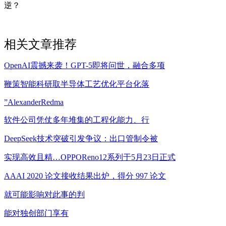
逆？
相关文章推荐
OpenAI震撼来袭！GPT-5即将问世，融合多项
鞭策智能科研取半导体工艺优化平台化落
”AlexanderRedma
软件公司凭仗多年堆集的工程化能力、行
DeepSeek技术突破引发争议：出口管制令被
实现高效且精…OPPOReno12系列于5月23日正式
AAAI 2020 论文接收结果出炉，得分 997 论文
就可能影响对此事的判
能对独创部门享有